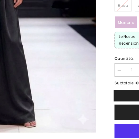
Rosa
Marrone
Le Nostre
Recension
Quantità:
Diminuisci
quantità
per
€
Subtotale:
Completo
Marina