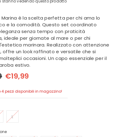
enti stanno vedendo questo prodotto
Marina è la scelta perfetta per chi ama lo
tico e la comodità. Questo set coordinato
leganza senza tempo con praticità
, ideale per giornate al mare o per chi
l'estetica marinara. Realizzato con attenzione
, offre un look raffinato e versatile che si
olteplici occasioni. Un capo essenziale per il
aroba estivo.
9
€19,99
o 4 pezzi disponibili in magazzino!
L
rone