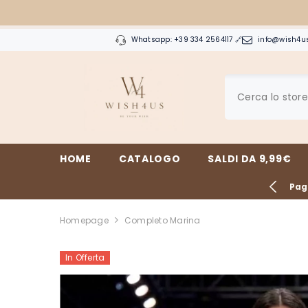
VAI DIRETTAMENTE AI CONTENUTI
Whatsapp: +39 334 2564117
🔗
info@wish4u
HOME
CATALOGO
SALDI DA 9,99€
tsapp 3342564117📲 cambio facile entro 14 giorni
Pagh
Homepage
Completo Marina
In Offerta