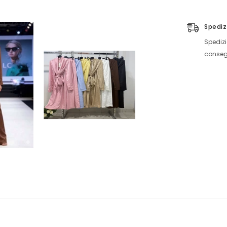
Spediz
Spedizi
consegn