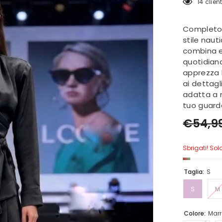
165 cli
Completo 
stile nau
combina e
quotidiana
apprezza 
ai dettagli
adatta a m
tuo guard
€54,9
Sbrigati! Sol
Taglia:
S
S
M
Colore:
Mar