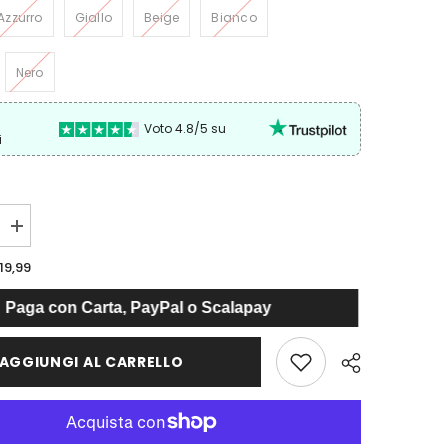
Azzurro
Giallo
Beige
Bianco
Nero
Voto 4.8/5 su
i
Aumenta
quantità
per
19,99
Completo
Marina
Paga con Carta, PayPal o Scalapay
AGGIUNGI AL CARRELLO