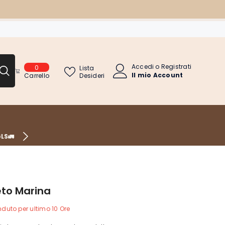
Accedi
o
Registrati
0
0
Lista
Il mio Account
articoli
Desideri
Carrello
GLS🚛
3 rate PayPal, Carta di Credito/Debito, 3
to Marina
duto per ultimo
10
Ore