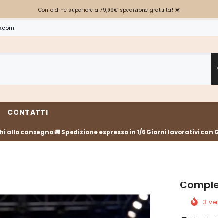
Con ordine superiore a 79,99€ spedizione gratuita! 💓
s.com
CONTATTI
i alla consegna 🚚 Spedizione espressa in 1/6 Giorni lavorativi con 
Comple
3
ven