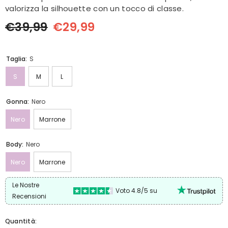
valorizza la silhouette con un tocco di classe.
€39,99
€29,99
Taglia:
S
S
M
L
Gonna:
Nero
Nero
Marrone
Body:
Nero
Nero
Marrone
Le Nostre
Voto 4.8/5 su
Recensioni
Quantità: