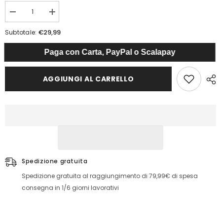
Diminuisci
Aumenta
quantità
quantità
per
per
€29,99
Subtotale:
Completo
Completo
Giorgia
Giorgia
Paga con Carta, PayPal o Scalapay
AGGIUNGI AL CARRELLO
Spedizione gratuita
Spedizione gratuita al raggiungimento di 79,99€ di spesa
consegna in 1/6 giorni lavorativi