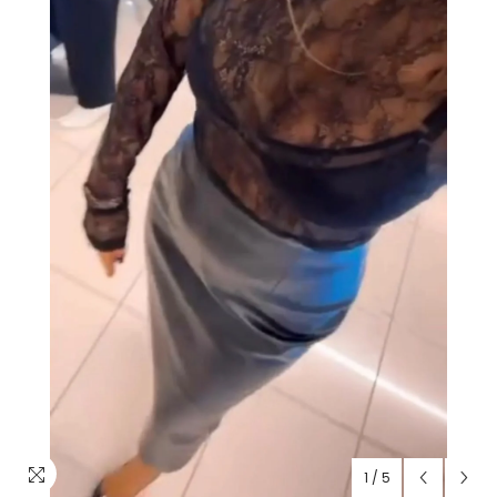
1
/
5