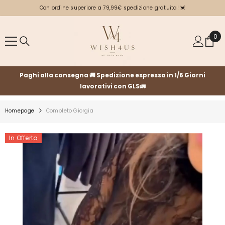
VAI DIRETTAMENTE AI CONTENUTI
Con ordine superiore a 79,99€ spedizione gratuita! 💓
0
0
arti
Paghi alla consegna 🚚 Spedizione espressa in 1/6 Giorni
lavorativi con GLS🚛
Homepage
Completo Giorgia
In Offerta