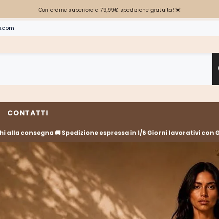
Con ordine superiore a 79,99€ spedizione gratuita! 💓
s.com
CONTATTI
3 rate PayPal, Carta di Credito/Debito, 3 rate scalapay❤️