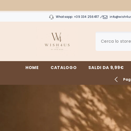
VAI DIRETTAMENTE AI CONTENUTI
Whatsapp: +39 334 2564117
🔗
info@wish4u
HOME
CATALOGO
SALDI DA 9,99€
pedizione espressa in 1/6 Giorni lavorativi con GLS🚛