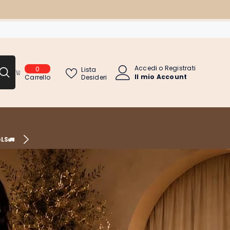
Accedi
o
Registrati
0
0
Lista
Il mio Account
articoli
Desideri
Carrello
Assistenza tramite whatsapp 3342564117📲 cambio